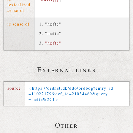
1§1
lexicalized
sense of
is sense of
"hæfte"
"hæfte"
"hæfte"
External links
source
https://
ordnet
.
dk
/
ddo
/
ordbog
?
entry_id
=
11022179
&
def_id
=
21034469
&
query
=
hæfte
%2C
1
Other