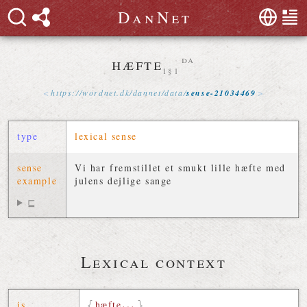
D
a
n
N
e
t
hæfte
da
1§1
https://
wordnet
.
dk
/
dannet
/
data
/
sense-21034469
type
lexical sense
sense
Vi har fremstillet et smukt lille hæfte med
example
julens dejlige sange
⊑
Lexical context
is
hæfte