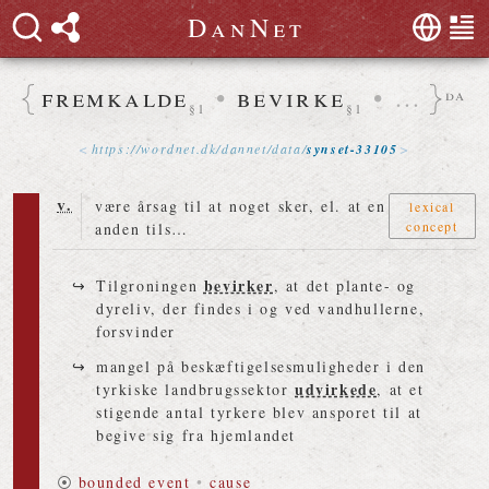
D
a
n
N
e
t
fremkalde
•
bevirke
•
…
da
§1
§1
https://
wordnet
.
dk
/
dannet
/
data
/
synset-33105
v.
være årsag til at noget sker, el. at en
lexical
concept
anden tils…
bevirker
Tilgroningen
, at det plante- og
dyreliv, der findes i og ved vandhullerne,
forsvinder
mangel på beskæftigelsesmuligheder i den
udvirkede
tyrkiske landbrugssektor
, at et
stigende antal tyrkere blev ansporet til at
begive sig fra hjemlandet
⦿
bounded event
•
cause