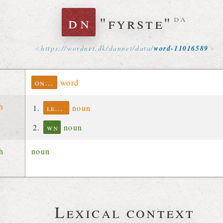
dn
"fyrste"
da
https://
wordnet
.
dk
/
dannet
/
data
/
word-11016589
ontolex
word
ch
lexinfo
noun
wn
noun
ch
noun
Lexical context