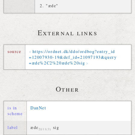
"æde"
External links
source
https://
ordnet
.
dk
/
ddo
/
ordbog
?
entry_id
=
12007930-19
&
def_id
=
21097193
&
query
=
æde
%2C
2
%20
æde
%20
sig
Other
is in
DanNet
scheme
label
æde
sig
2§11(3)