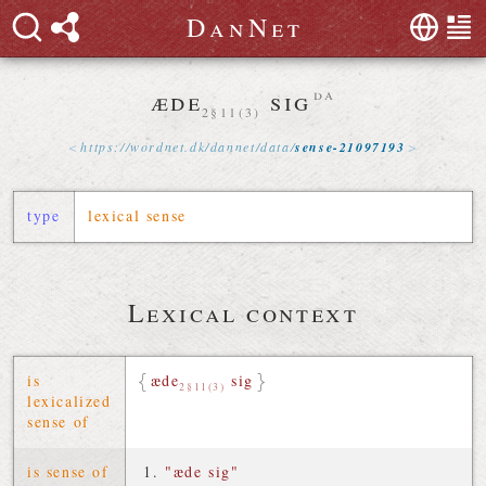
D
a
n
N
e
t
æde
sig
da
2§11(3)
https://
wordnet
.
dk
/
dannet
/
data
/
sense-21097193
type
lexical sense
Lexical context
is
æde
sig
2§11(3)
lexicalized
sense of
is sense of
"æde sig"