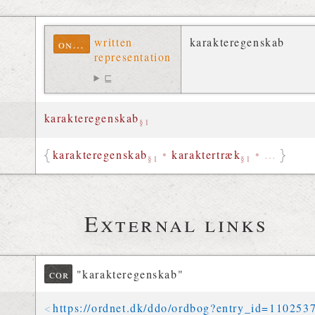
written
karakteregenskab
ontolex
representation
⊑
karakteregenskab
§1
karakteregenskab
•
karaktertræk
•
…
§1
§1
External links
cor
"karakteregenskab"
https://
ordnet
.
dk
/
ddo
/
ordbog
?
entry_id
=
110253