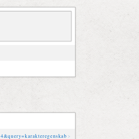
74
&
query
=
karakteregenskab