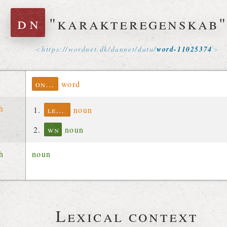
dn
"karakteregenskab
https://
wordnet
.
dk
/
dannet
/
data
/
word-11025374
ontolex
word
ch
lexinfo
noun
wn
noun
ch
noun
Lexical context