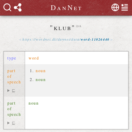
D
a
n
N
e
t
"klub"
da
https://
wordnet
.
dk
/
dannet
/
data
/
word-11026440
type
word
part
noun
of
noun
speech
⊑
part
noun
of
speech
⊑