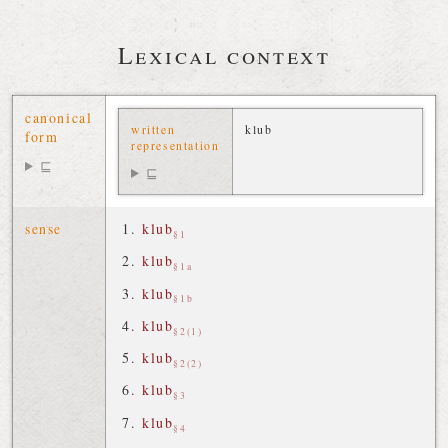
Lexical context
canonical
written
klub
form
representation
⊑
⊑
sense
klub
§1
klub
§1a
klub
§1b
klub
§2(1)
klub
§2(2)
klub
§3
klub
§4