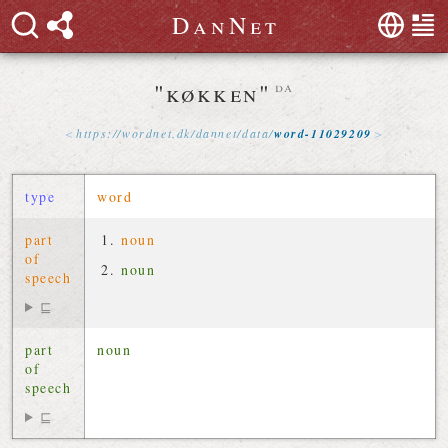
D
a
n
N
e
t
"køkken"
da
https://
wordnet
.
dk
/
dannet
/
data
/
word-11029209
type
word
part
noun
of
noun
speech
⊑
part
noun
of
speech
⊑