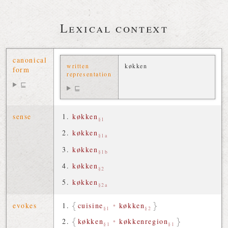
Lexical context
canonical
written
køkken
form
representation
⊑
⊑
sense
køkken
§1
køkken
§1a
køkken
§1b
køkken
§2
køkken
§2a
evokes
cuisine
•
køkken
§1
§2
køkken
•
køkkenregion
§1
§1