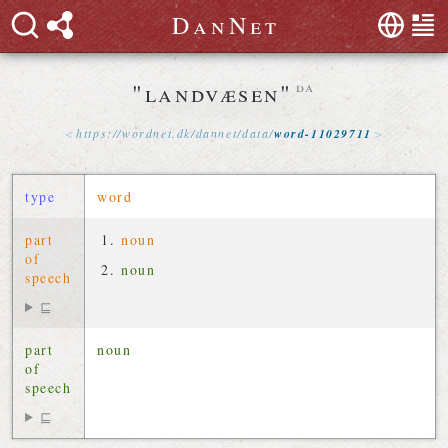
D
a
n
N
e
t
"landvæsen"
da
https://
wordnet
.
dk
/
dannet
/
data
/
word-11029711
type
word
part
noun
of
noun
speech
⊑
part
noun
of
speech
⊑