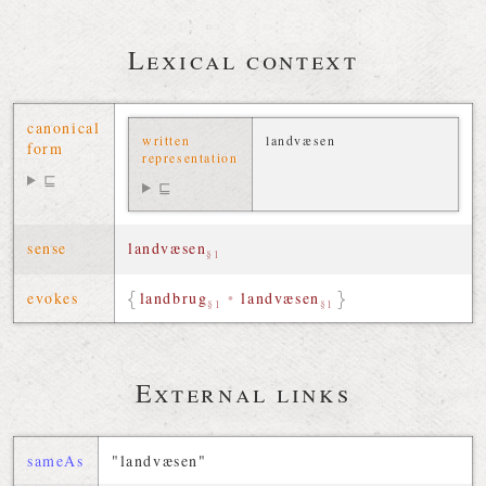
Lexical context
canonical
written
landvæsen
form
representation
⊑
⊑
sense
landvæsen
§1
evokes
landbrug
•
landvæsen
§1
§1
External links
sameAs
"landvæsen"