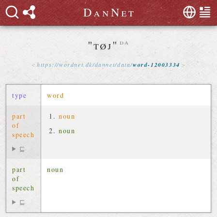
D
a
n
N
e
t
"tøj"
da
https://
wordnet
.
dk
/
dannet
/
data
/
word-12003334
type
word
part
noun
of
noun
speech
⊑
part
noun
of
speech
⊑