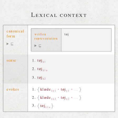
Lexical context
canonical
written
tøj
form
representation
⊑
⊑
sense
tøj
§1
tøj
§1a
tøj
§2
evokes
klæde
•
tøj
•
…
1§1
§1
klæde
•
tøj
•
…
1§2
§2
tøj
§1a