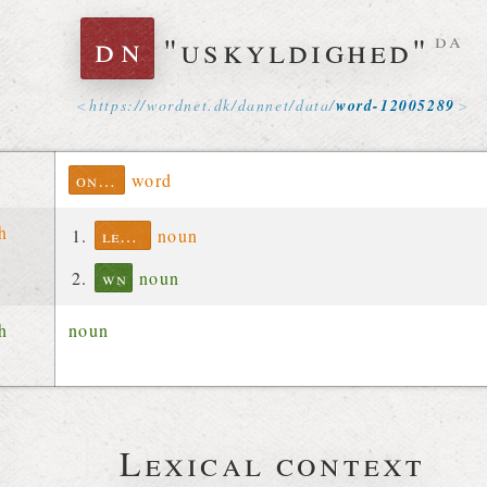
dn
"uskyldighed"
da
https://
wordnet
.
dk
/
dannet
/
data
/
word-12005289
ontolex
word
ch
lexinfo
noun
wn
noun
ch
noun
Lexical context