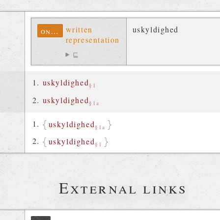
written
uskyldighed
ontolex
representation
⊑
uskyldighed
§1
uskyldighed
§1a
uskyldighed
§1a
uskyldighed
§1
External links