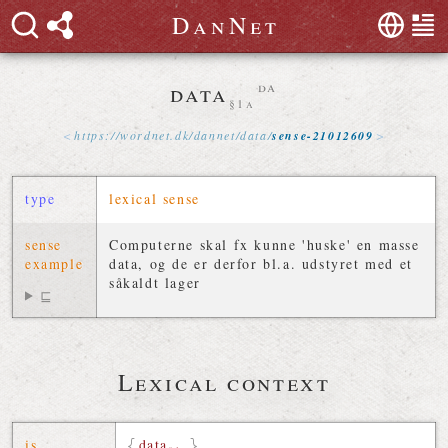
D
a
n
N
e
t
data
da
§1a
https://
wordnet
.
dk
/
dannet
/
data
/
sense-21012609
type
lexical sense
sense
Computerne skal fx kunne 'huske' en masse
example
data, og de er derfor bl.a. udstyret med et
såkaldt lager
⊑
Lexical context
is
data