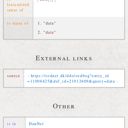
§1a
lexicalized
sense of
is sense of
"data"
"data"
External links
source
https://
ordnet
.
dk
/
ddo
/
ordbog
?
entry_id
=
11008425
&
def_id
=
21012609
&
query
=
data
Other
is in
DanNet