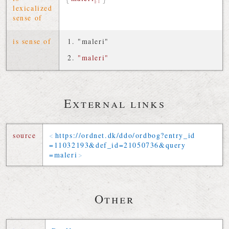
§1
lexicalized
sense of
is sense of
"maleri"
"maleri"
External links
source
https://
ordnet
.
dk
/
ddo
/
ordbog
?
entry_id
=
11032193
&
def_id
=
21050736
&
query
=
maleri
Other