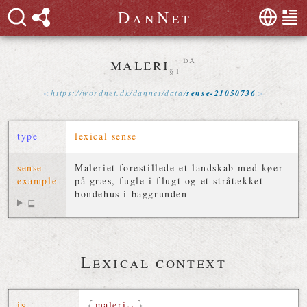
D
a
n
N
e
t
maleri
da
§1
https://
wordnet
.
dk
/
dannet
/
data
/
sense-21050736
type
lexical sense
sense
Maleriet forestillede et landskab med køer
example
på græs, fugle i flugt og et stråtækket
bondehus i baggrunden
⊑
Lexical context
is
maleri