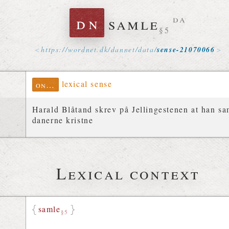
dn
samle
da
§5
https://
wordnet
.
dk
/
dannet
/
data
/
sense-21070066
lexical sense
ontolex
Harald Blåtand skrev på Jellingestenen at han 
danerne kristne
Lexical context
samle
§5