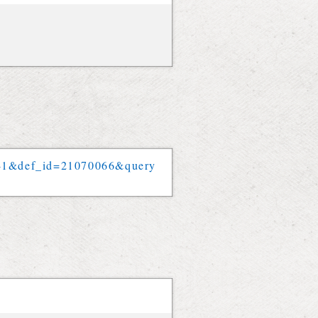
41
&
def_id
=
21070066
&
query