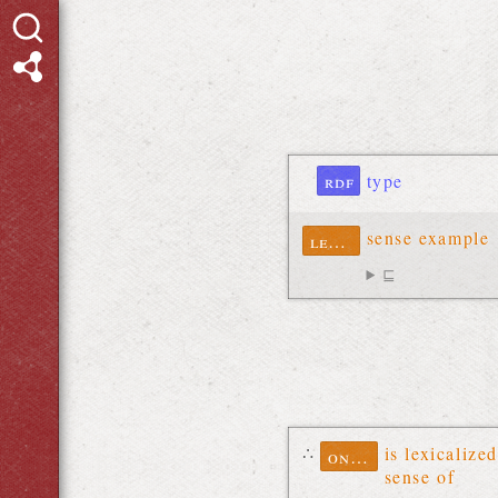
rdf
type
sense example
lexinfo
⊑
∴
is lexicalized
ontolex
sense of