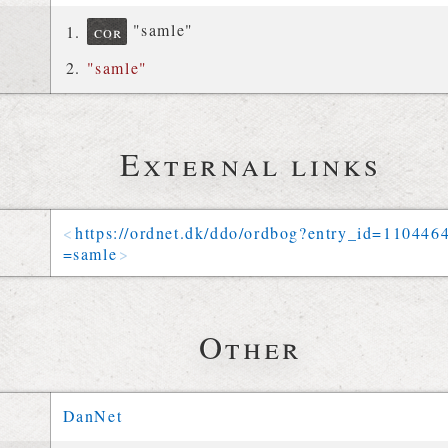
"samle"
cor
"samle"
External links
https://
ordnet
.
dk
/
ddo
/
ordbog
?
entry_id
=
110446
=
samle
Other
DanNet