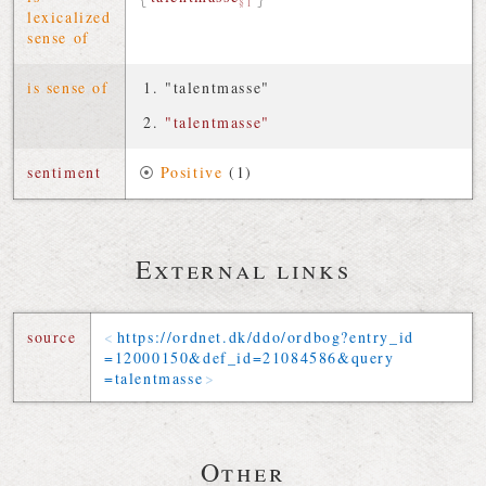
§1
lexicalized
sense of
is sense of
"talentmasse"
"talentmasse"
sentiment
⦿
Positive
(1)
External links
source
https://
ordnet
.
dk
/
ddo
/
ordbog
?
entry_id
=
12000150
&
def_id
=
21084586
&
query
=
talentmasse
Other