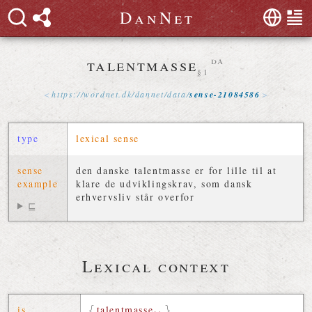
D
a
n
N
e
t
talentmasse
da
§1
https://
wordnet
.
dk
/
dannet
/
data
/
sense-21084586
type
lexical sense
sense
den danske talentmasse er for lille til at
example
klare de udviklingskrav, som dansk
erhvervsliv står overfor
⊑
Lexical context
is
talentmasse