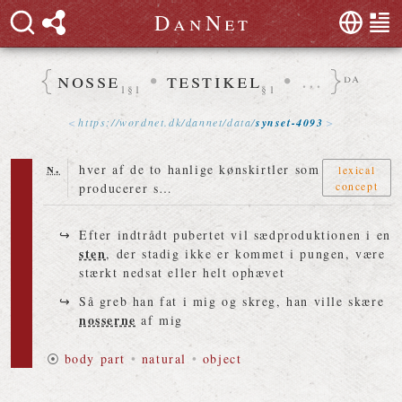
D
a
n
N
e
t
nosse
•
testikel
•
…
da
1§1
§1
https://
wordnet
.
dk
/
dannet
/
data
/
synset-4093
n.
hver af de to hanlige kønskirtler som
lexical
concept
producerer s…
Efter indtrådt pubertet vil sædproduktionen i en
sten
, der stadig ikke er kommet i pungen, være
stærkt nedsat eller helt ophævet
Så greb han fat i mig og skreg, han ville skære
nosserne
af mig
⦿
body part
•
natural
•
object