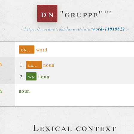
dn
"gruppe"
da
https://
wordnet
.
dk
/
dannet
/
data
/
word-11018822
ontolex
word
ch
lexinfo
noun
wn
noun
ch
noun
Lexical context