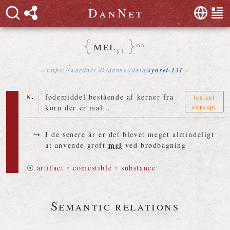
D
a
n
N
e
t
mel
da
§1
https://
wordnet
.
dk
/
dannet
/
data
/
synset-131
n.
fødemiddel bestående af kerner fra
lexical
concept
korn der er mal…
I de senere år er det blevet meget almindeligt
mel
at anvende groft
ved brødbagning
⦿
artifact
•
comestible
•
substance
Semantic relations