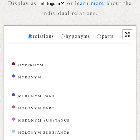
Display as
or
learn more
about the
individual relations.
Diagram
relations
hyponyms
parts
Relations diagram for the current synset
hypernym
hyponym
meronym part
holonym part
meronym substance
holonym substance