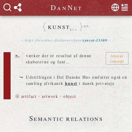
D
a
n
N
e
t
kunst
da
§1a
https://
wordnet
.
dk
/
dannet
/
data
/
synset-15309
n.
værker der er resultat af denne
lexical
concept
skaberevne og fant…
Udstillingen i Det Danske Hus omfatter også en
kunst
samling afrikansk
i dansk privateje
⦿
artifact
•
artwork
•
object
Semantic relations