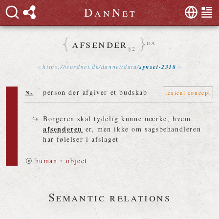
D
a
n
N
e
t
afsender
da
§2
https://
wordnet
.
dk
/
dannet
/
data
/
synset-2318
n.
person der afgiver et budskab
lexical concept
Borgeren skal tydelig kunne mærke, hvem
afsenderen
er, men ikke om sagsbehandleren
har følelser i afslaget
⦿
human
•
object
Semantic relations