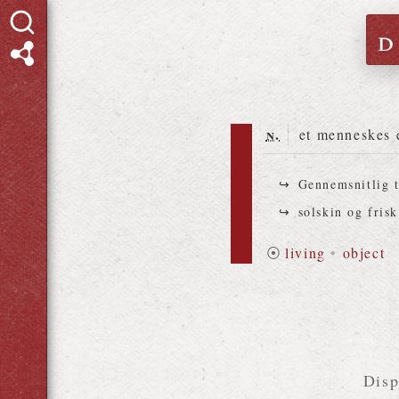
d
n.
et menneskes e
Gennemsnitlig 
solskin og fris
⦿
living
•
object
Disp