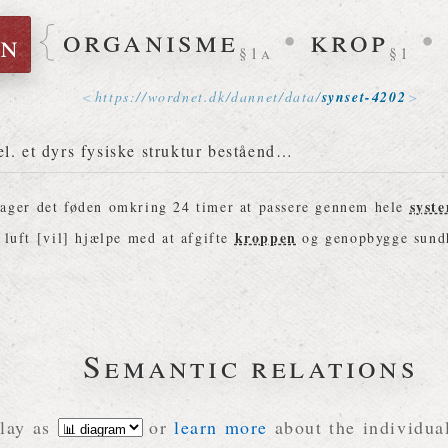
organisme
•
krop
•
n
§1a
§1
https://
wordnet
.
dk
/
dannet
/
data
/
synset-4202
l. et dyrs fysiske struktur beståend…
syst
tager det føden omkring 24 timer at passere gennem hele
kroppen
k luft [vil] hjælpe med at afgifte
og genopbygge sund
Semantic relations
lay as
or
learn more
about the individual