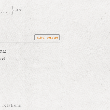
…
da
lexical concept
emet
hed
 relations.