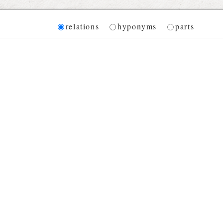
Diagram
relations
hyponyms
parts
 for the current synset