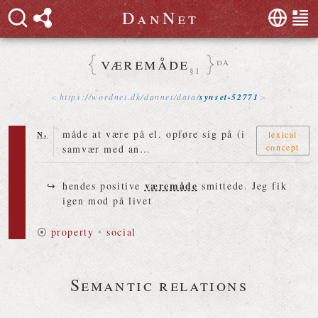
D
a
n
N
e
t
væremåde
da
§1
https://
wordnet
.
dk
/
dannet
/
data
/
synset-52771
n.
måde at være på el. opføre sig på (i
lexical
concept
samvær med an…
væremåde
hendes positive
smittede. Jeg fik
igen mod på livet
⦿
property
•
social
Semantic relations