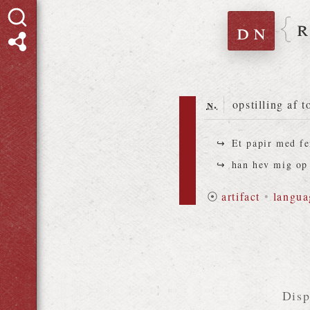
dn
n.
opstilling af 
Et papir med f
han hev mig op 
⦿
artifact
•
langua
Disp