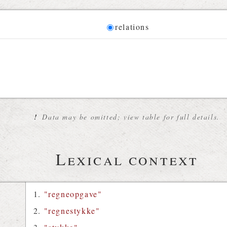
Diagram
relations
 for the current synset
!
Data may be omitted; view table for full details.
Lexical context
"regneopgave"
"regnestykke"