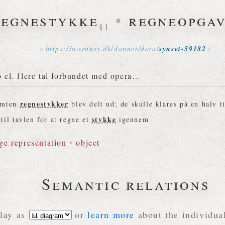
regnestykke
•
regneopga
§1
https://
wordnet
.
dk
/
dannet
/
data
/
synset-59182
to el. flere tal forbundet med opera…
regnestykker
emten
blev delt ud; de skulle klares på en halv t
stykke
til tavlen for at regne et
igennem
ge representation
•
object
Semantic relations
lay as
or
learn more
about the individual