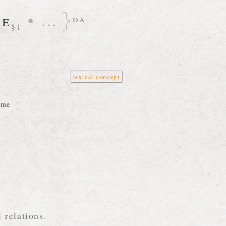
ve
•
…
da
§1
lexical concept
ime
 relations.