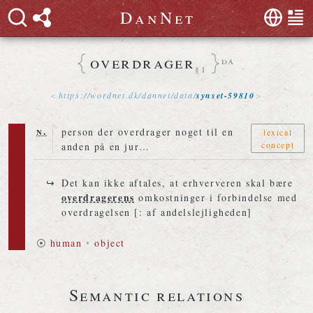
D
a
n
N
e
t
overdrager
da
§1
https://
wordnet
.
dk
/
dannet
/
data
/
synset-59810
n.
person der overdrager noget til en
lexical
concept
anden på en jur…
Det kan ikke aftales, at erhververen skal bære
overdragerens
omkostninger i forbindelse med
overdragelsen [: af andelslejligheden]
⦿
human
•
object
Semantic relations