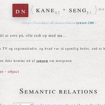
kane
•
seng
dn
d
§2
§1
https://
wordnet
.
dk
/
dannet
/
data
/
synset-166
 til at sove på, ofte redt op med ma…
n TV og regionalradio, og hvad var så egentlig bedre, end at
sengen
ten ikke komme ud af
om morgenen
re
•
object
Semantic relations