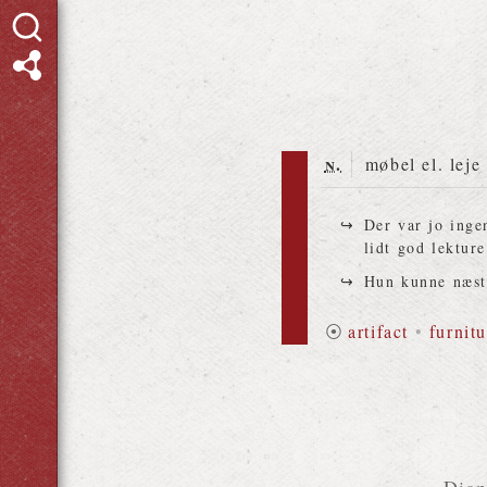
n.
møbel el. leje
Der var jo inge
lidt god lekture
Hun kunne næs
⦿
artifact
•
furnitu