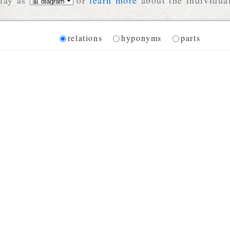
lay as
or
learn more
about the individual
Diagram
relations
hyponyms
parts
 for the current synset