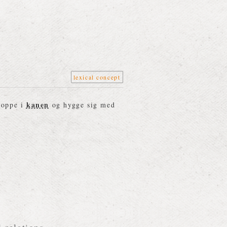
a
lexical concept
kanen
 hoppe i
og hygge sig med